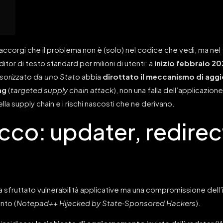
accorgi che il problema non è (solo) nel codice che vedi, ma nel 
editor di testo standard per milioni di utenti: a
inizio febbraio 2
sorizzato da uno Stato
abbia
dirottato il meccanismo di ag
ng
(
targeted supply chain attack
), non una falla dell’applicazion
ella supply chain e i rischi nascosti che ne derivano.
cco: updater, redirec
a sfruttato vulnerabilità applicative ma una compromissione dell’
nto (
Notepad++ Hijacked by State‑Sponsored Hackers
).