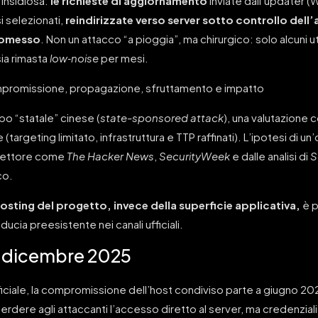
 insidiosa:
le richieste di aggiornamento
inviate dall’updater 
si selezionati,
reindirizzate verso server sotto controllo dell
romesso
. Non un attacco “a pioggia”, ma chirurgico: solo alcuni u
sia rimasta
low‑noise
per mesi.
po “statale” cinese (
state-sponsored attack
), una valutazione 
(targeting limitato, infrastruttura e TTP raffinati). L’ipotesi di u
i settore come
The Hacker News
,
SecurityWeek
e dalle analisi di
S
co.
i hosting del progetto, invece della superficie applicativa,
è p
iducia preesistente nei canali ufficiali.
 a dicembre 2025
iciale, la compromissione dell’host condiviso parte a giugno 2025
dere agli attaccanti l’accesso diretto al server, ma credenziali