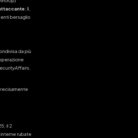
(WinGUp)
’attaccante
; lì,
tenti bersaglio
condivisa da più
n’operazione
ecurityAffairs
,
recisamente
; il 2
 interne rubate