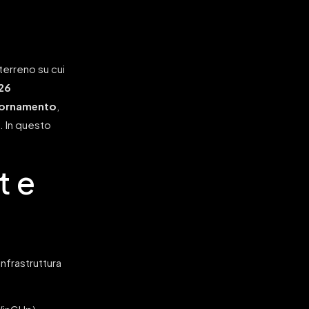
terreno su cui
026
giornamento
,
e. In questo
t e
infrastruttura