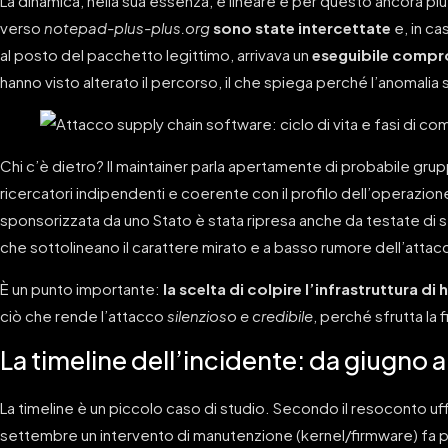
La dinamica, nella sua essenza, è lineare e per questo ancora più
verso
notepad-plus-plus.org
sono state intercettate
e, in ca
al posto del pacchetto legittimo, arrivava un
eseguibile comp
hanno visto alterato il percorso, il che spiega perché l’anomalia 
Chi c’è dietro? Il maintainer parla apertamente di probabile grup
ricercatori indipendenti e coerente con il profilo dell’operazione 
sponsorizzata da uno Stato è stata ripresa anche da testate d
che sottolineano il carattere mirato e a basso rumore dell’attac
È un punto importante:
la scelta di colpire l’infrastruttura d
ciò che rende l’attacco
silenzioso e credibile
, perché sfrutta la f
La timeline dell’incidente: da giugno
La timeline è un piccolo caso di studio. Secondo il resoconto uff
settembre un intervento di manutenzione (kernel/firmware) fa per