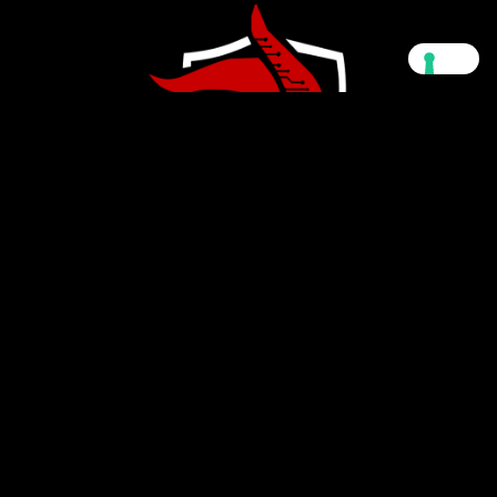
WE SECURE
WE DEFEND
WE OPERATE
Indirizzo
C.so Mazzini, 31