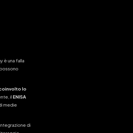
 è una falla
i possono
 coinvolto lo
nte, il
ENISA
 di medie
’integrazione di
nitoraggio.