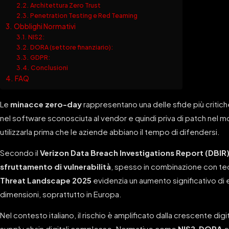
Architettura Zero Trust
Penetration Testing e Red Teaming
Obblighi Normativi
NIS2:
DORA (settore finanziario):
GDPR:
Conclusioni
FAQ
Le
minacce zero-day
rappresentano una delle sfide più critich
nel software sconosciuta al vendor e quindi priva di patch nel m
utilizzarla prima che le aziende abbiano il tempo di difendersi.
Secondo il
Verizon Data Breach Investigations Report (DBIR
sfruttamento di vulnerabilità
, spesso in combinazione con tec
Threat Landscape 2025
evidenzia un aumento significativo di e
dimensioni, soprattutto in Europa.
Nel contesto italiano, il rischio è amplificato dalla crescente digi
supply chain digitali complesse. Normative come
NIS2
,
DORA