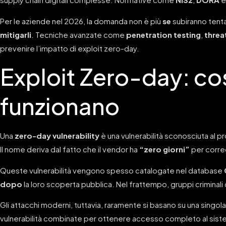
Per le aziende nel 2026, la domanda non è più
se
subiranno tenta
mitigarli
. Tecniche avanzate come
penetration testing
,
threa
prevenire l’impatto di exploit zero-day.
Exploit Zero-day: c
funzionano
Una
zero-day vulnerability
è una vulnerabilità sconosciuta al p
Il nome deriva dal fatto che il vendor ha
“zero giorni”
per correg
Queste vulnerabilità vengono spesso catalogate nel database
dopo
la loro scoperta pubblica. Nel frattempo, gruppi criminali 
Gli attacchi moderni, tuttavia, raramente si basano su una singola
vulnerabilità combinate per ottenere accesso completo al sist