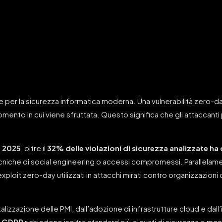
e per la sicurezza informatica moderna. Una vulnerabilità zero-day
omento in cui viene sfruttata. Questo significa che gli attaccant
) 2025
, oltre il
32% delle violazioni di sicurezza analizzate ha
niche di social engineering o accessi compromessi. Parallelame
xploit zero-day utilizzati in attacchi mirati contro organizzazioni
talizzazione delle PMI, dall’adozione di infrastrutture cloud e dall
e
GDPR
richiedono inoltre standard più elevati di sicurezza e mo