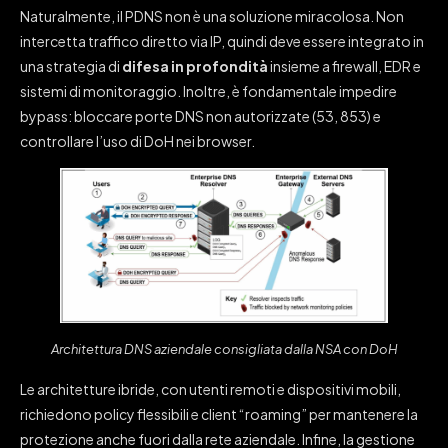
Naturalmente, il PDNS non è una soluzione miracolosa. Non
intercetta traffico diretto via IP, quindi deve essere integrato in
una strategia di
difesa in profondità
insieme a firewall, EDR e
sistemi di monitoraggio. Inoltre, è fondamentale impedire
bypass: bloccare porte DNS non autorizzate (53, 853) e
controllare l’uso di DoH nei browser.
Architettura DNS aziendale consigliata dalla NSA con DoH
Le architetture ibride, con utenti remoti e dispositivi mobili,
richiedono policy flessibili e client “roaming” per mantenere la
protezione anche fuori dalla rete aziendale. Infine, la gestione