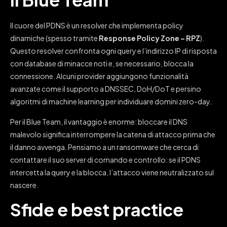
Il cuore del PDNS è un resolver che implementa policy
dinamiche (spesso tramite
Response Policy Zone – RPZ
).
Questo resolver confronta ogni query e l’indirizzo IP di risposta
con database di minacce noti e, se necessario, blocca la
connessione. Alcuni provider aggiungono funzionalità
avanzate come il supporto a DNSSEC, DoH/DoT e persino
algoritmi di machine learning per individuare domini zero-day.
Per il Blue Team, il vantaggio è enorme: bloccare il DNS
malevolo significa interrompere la catena di attacco prima che
il danno avvenga. Pensiamo a un ransomware che cerca di
contattare il suo server di comando e controllo: se il PDNS
intercetta la query e la blocca, l’attacco viene neutralizzato sul
nascere.
Sfide e best practice