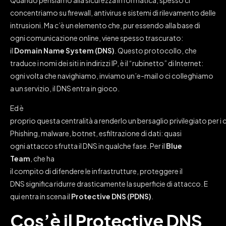
concentriamo su firewall, antivirus e sistemi di rilevamento delle
intrusioni. Ma c’è un elemento che, pur essendo alla base di
ogni comunicazione online, viene spesso trascurato:
il
Domain Name System (DNS)
. Questo protocollo, che
traduce i nomi dei siti in indirizzi IP, è il “rubinetto” di Internet:
ogni volta che navighiamo, inviamo un’e-mail o ci colleghiamo
a un servizio, il DNS entra in gioco.
Ed è
proprio questa centralità a renderlo un bersaglio privilegiato per i 
Phishing, malware, botnet, esfiltrazione di dati: quasi
ogni attacco sfrutta il DNS in qualche fase. Per il
Blue
Team
, che ha
il compito di difendere le infrastrutture, proteggere il
DNS significa ridurre drasticamente la superficie di attacco. E
qui entra in scena il
Protective DNS (PDNS)
.
Cos’è il Protective DNS