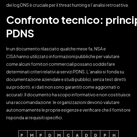
dei log DNS è cruciale per il threat hunting e l’analisi retroattiva.
Confronto tecnico: princi
PDNS
In un
documento rilasciato qualche mese fa
, NSA e
CISA hanno utilizzato informazioni pubbliche per valutare
come alcuni fornitori commerciali possano soddisfare
determinati criteri relativi ai servizi PDNS. L’analisi si fonda su
documentazione aziendale e studi pubblici, senza test diretti
sui prodotti, e i dati non sono garantiti come aggiornati o
accurati. Il documento ha scopo informativo e non costituisce
una raccomandazione: le organizzazioni devono valutare
autonomamente le proprie esigenze e verificare che il fornitore
risponda ai requisiti specifici.
P
M
P
D
M
C
A
D
D
P
H