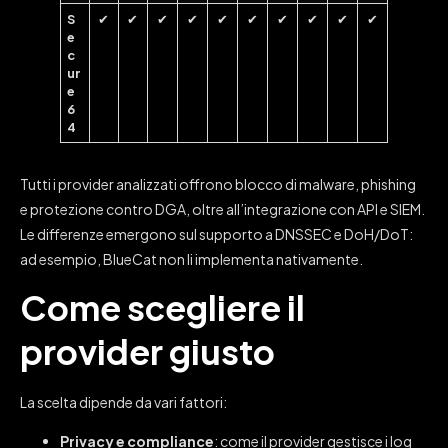
S
✔
✔
✔
✔
✔
✔
✔
✔
✔
✔
e
c
ur
e
6
4
Tutti i provider analizzati offrono blocco di malware, phishing
e protezione contro DGA, oltre all’integrazione con API e SIEM.
Le differenze emergono sul supporto a DNSSEC e DoH/DoT:
ad esempio, BlueCat non li implementa nativamente.
Come scegliere il
provider giusto
La scelta dipende da vari fattori:
Privacy e compliance
: come il provider gestisce i log