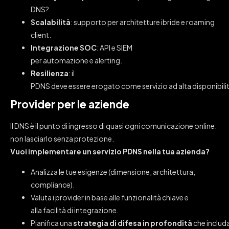
DNS?
Scalabilità
: supporto per architetture ibride e roaming
client.
Integrazione SOC
: API e SIEM
per automazione e alerting.
Resilienza
: il
PDNS deve essere erogato come servizio ad alta disponibili
Provider per le aziende
Il DNS è il punto di ingresso di quasi ogni comunicazione online:
non lasciarlo senza protezione.
Vuoi implementare un servizio PDNS nella tua azienda?
Analizza le tue esigenze (dimensione, architettura,
compliance).
Valuta i provider in base alle funzionalità chiave e
alla facilità di integrazione.
Pianifica una
strategia di difesa in profondità
che includa