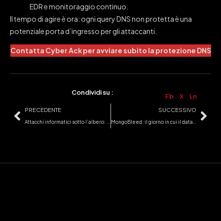
EDR e monitoraggio continuo.
Il tempo di agire è ora: ogni query DNS non protetta è una
potenziale porta d’ingresso per gli attaccanti.
Contatta Cyber Ack per avviare subito la protezione DNS
Condividi su :
Fb
X
Ln
PRECEDENTE
SUCCESSIVO
Attacchi informatici sotto l’albero: come proteggersi
MongoBleed: il giorno in cui il database ha iniziato a “sanguinare”