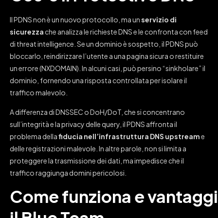
Il PDNS non è un nuovo protocollo, ma un
servizio di
sicurezza
che analizza le richieste DNS e le confronta con feed
di threat intelligence. Se un dominio è sospetto, il PDNS può
bloccarlo, reindirizzare l’utente a una pagina sicura o restituire
un errore (NXDOMAIN). In alcuni casi, può persino “sinkholare” il
dominio, fornendo una risposta controllata per isolare il
traffico malevolo.
A differenza di DNSSEC o DoH/DoT, che si concentrano
sull’integrità e la privacy delle query, il PDNS affronta il
problema della
fiducia nell’infrastruttura DNS upstream
e
delle registrazioni malevole. In altre parole, non si limita a
proteggere la trasmissione dei dati, ma impedisce che il
traffico raggiunga domini pericolosi.
Come funziona e vantaggi
il Blue Team