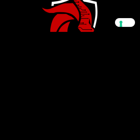
WE SECURE
WE DEFEND
WE OPERATE
Indirizzo
C.so Mazzini, 31
28100 Novara (NO)